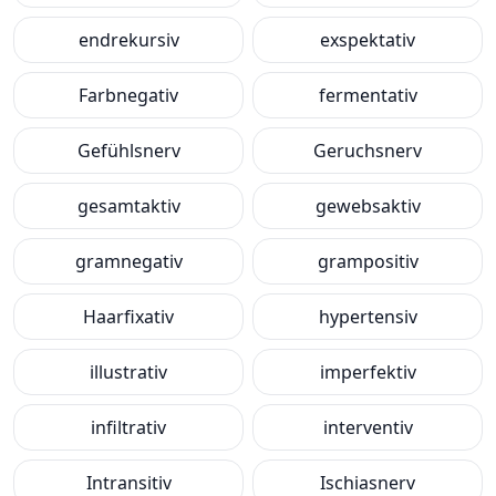
endrekursiv
exspektativ
Farbnegativ
fermentativ
Gefühlsnerv
Geruchsnerv
gesamtaktiv
gewebsaktiv
gramnegativ
grampositiv
Haarfixativ
hypertensiv
illustrativ
imperfektiv
infiltrativ
interventiv
Intransitiv
Ischiasnerv