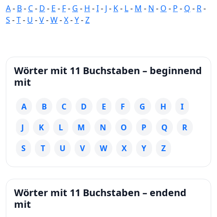
A
-
B
-
C
-
D
-
E
-
F
-
G
-
H
-
I
-
J
-
K
-
L
-
M
-
N
-
O
-
P
-
Q
-
R
-
S
-
T
-
U
-
V
-
W
-
X
-
Y
-
Z
Wörter mit 11 Buchstaben – beginnend
mit
A
B
C
D
E
F
G
H
I
J
K
L
M
N
O
P
Q
R
S
T
U
V
W
X
Y
Z
Wörter mit 11 Buchstaben – endend
mit