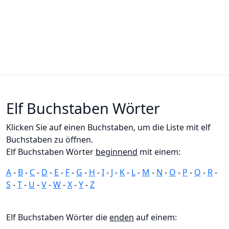
Elf Buchstaben Wörter
Klicken Sie auf einen Buchstaben, um die Liste mit elf
Buchstaben zu öffnen.
Elf Buchstaben Wörter
beginnend
mit einem:
A
-
B
-
C
-
D
-
E
-
F
-
G
-
H
-
I
-
J
-
K
-
L
-
M
-
N
-
O
-
P
-
Q
-
R
-
S
-
T
-
U
-
V
-
W
-
X
-
Y
-
Z
Elf Buchstaben Wörter die
enden
auf einem: