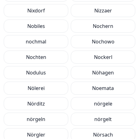
Nixdorf
Nizzaer
Nobiles
Nochern
nochmal
Nochowo
Nochten
Nockerl
Nodulus
Nöhagen
Nölerei
Noemata
Nörditz
nörgele
nörgeln
nörgelt
Nörgler
Nörsach