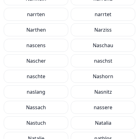
narrten
narrtet
Narthen
Narziss
nascens
Naschau
Nascher
naschst
naschte
Nashorn
naslang
Nasnitz
Nassach
nassere
Nastuch
Natalia
Natalie
nathlos