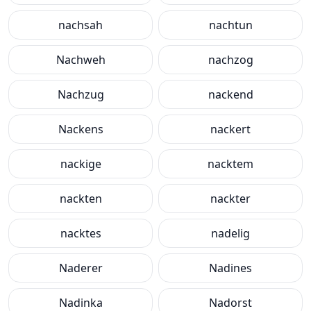
nachsah
nachtun
Nachweh
nachzog
Nachzug
nackend
Nackens
nackert
nackige
nacktem
nackten
nackter
nacktes
nadelig
Naderer
Nadines
Nadinka
Nadorst