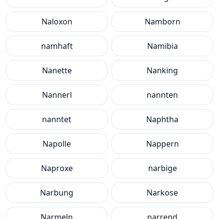
Naloxon
Namborn
namhaft
Namibia
Nanette
Nanking
Nannerl
nannten
nanntet
Naphtha
Napolle
Nappern
Naproxe
narbige
Narbung
Narkose
Narmeln
narrend