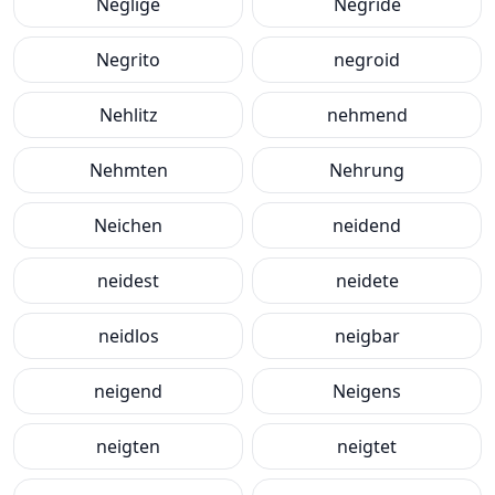
Neglige
Negride
Negrito
negroid
Nehlitz
nehmend
Nehmten
Nehrung
Neichen
neidend
neidest
neidete
neidlos
neigbar
neigend
Neigens
neigten
neigtet