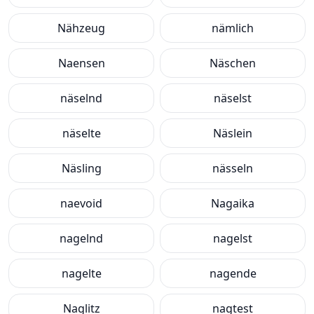
Nähzeug
nämlich
Naensen
Näschen
näselnd
näselst
näselte
Näslein
Näsling
nässeln
naevoid
Nagaika
nagelnd
nagelst
nagelte
nagende
Naglitz
nagtest