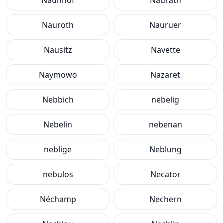
Naunhof
Naurath
Nauroth
Nauruer
Nausitz
Navette
Naymowo
Nazaret
Nebbich
nebelig
Nebelin
nebenan
neblige
Neblung
nebulos
Necator
Néchamp
Nechern