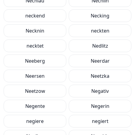
Nechlau
Nechlin
neckend
Necking
Necknin
neckten
necktet
Nedlitz
Neeberg
Neerdar
Neersen
Neetzka
Neetzow
Negativ
Negente
Negerin
negiere
negiert