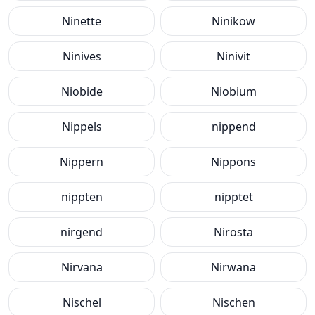
Ninette
Ninikow
Ninives
Ninivit
Niobide
Niobium
Nippels
nippend
Nippern
Nippons
nippten
nipptet
nirgend
Nirosta
Nirvana
Nirwana
Nischel
Nischen