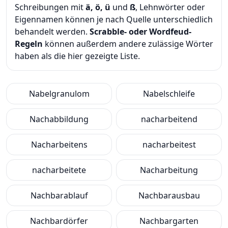
Schreibungen mit
ä, ö, ü
und
ß
, Lehnwörter oder
Eigennamen können je nach Quelle unterschiedlich
behandelt werden.
Scrabble- oder Wordfeud-
Regeln
können außerdem andere zulässige Wörter
haben als die hier gezeigte Liste.
Nabelgranulom
Nabelschleife
Nachabbildung
nacharbeitend
Nacharbeitens
nacharbeitest
nacharbeitete
Nacharbeitung
Nachbarablauf
Nachbarausbau
Nachbardörfer
Nachbargarten