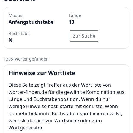
Modus
Länge
Anfangsbuchstabe
13
Buchstabe
Zur Suche
N
1305 Wörter gefunden
Hinweise zur Wortliste
Diese Seite zeigt Treffer aus der Wortliste von
worter-finden.de für die gewählte Kombination aus
Länge und Buchstabenposition. Wenn du nur
wenige Hinweise hast, starte mit der Liste. Wenn
du mehr bekannte Buchstaben kombinieren willst,
wechsle danach zur Wortsuche oder zum
Wortgenerator.