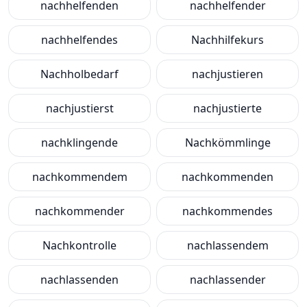
nachhelfenden
nachhelfender
nachhelfendes
Nachhilfekurs
Nachholbedarf
nachjustieren
nachjustierst
nachjustierte
nachklingende
Nachkömmlinge
nachkommendem
nachkommenden
nachkommender
nachkommendes
Nachkontrolle
nachlassendem
nachlassenden
nachlassender