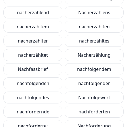
nacherzählend
Nacherzählens
nacherzähltem
nacherzählten
nacherzählter
nacherzähltes
nacherzähltet
Nacherzählung
Nachfassbrief
nachfolgendem
nachfolgenden
nachfolgender
nachfolgendes
Nachfolgewert
nachfordernde
nachforderten
nachfordertet
Nachforderung