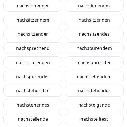
nachsinnender
nachsinnendes
nachsitzendem
nachsitzenden
nachsitzender
nachsitzendes
nachsprechend
nachspürendem
nachspürenden
nachspürender
nachspürendes
nachstehendem
nachstehenden
nachstehender
nachstehendes
nachsteigende
nachstellende
nachstelltest