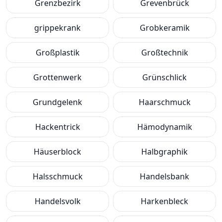
Grenzbezirk
Grevenbrück
grippekrank
Grobkeramik
Großplastik
Großtechnik
Grottenwerk
Grünschlick
Grundgelenk
Haarschmuck
Hackentrick
Hämodynamik
Häuserblock
Halbgraphik
Halsschmuck
Handelsbank
Handelsvolk
Harkenbleck