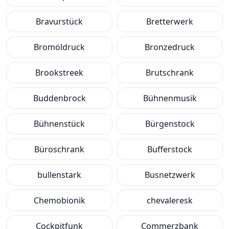
Bravurstück
Bretterwerk
Bromöldruck
Bronzedruck
Brookstreek
Brutschrank
Buddenbrock
Bühnenmusik
Bühnenstück
Bürgenstock
Büroschrank
Bufferstock
bullenstark
Busnetzwerk
Chemobionik
chevaleresk
Cockpitfunk
Commerzbank