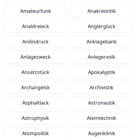
Amateurfunk
Anakreontik
Analdreieck
Anglerglück
Anilindruck
Anklagebank
Anlagezweck
Anlegervolk
Ansatzstück
Apokalyptik
Archangelsk
Archivistik
Asphaltlack
Astronautik
Astrophysik
Atemtechnik
Atompolitik
Augenklinik