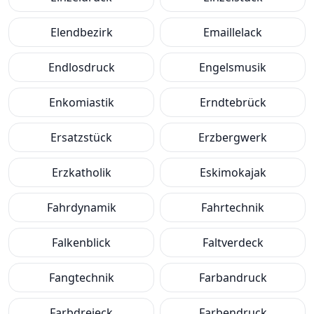
Elendbezirk
Emaillelack
Endlosdruck
Engelsmusik
Enkomiastik
Erndtebrück
Ersatzstück
Erzbergwerk
Erzkatholik
Eskimokajak
Fahrdynamik
Fahrtechnik
Falkenblick
Faltverdeck
Fangtechnik
Farbandruck
Farbdreieck
Farbendruck