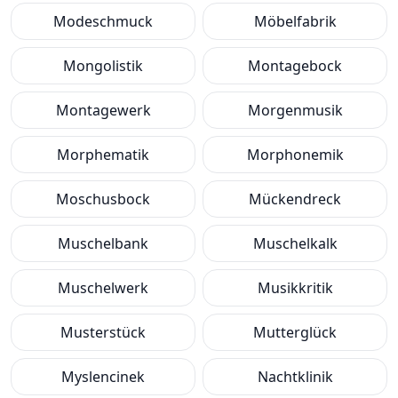
Modeschmuck
Möbelfabrik
Mongolistik
Montagebock
Montagewerk
Morgenmusik
Morphematik
Morphonemik
Moschusbock
Mückendreck
Muschelbank
Muschelkalk
Muschelwerk
Musikkritik
Musterstück
Mutterglück
Myslencinek
Nachtklinik