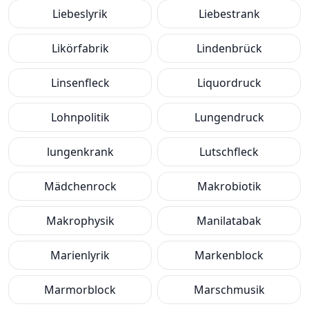
Liebeslyrik
Liebestrank
Likörfabrik
Lindenbrück
Linsenfleck
Liquordruck
Lohnpolitik
Lungendruck
lungenkrank
Lutschfleck
Mädchenrock
Makrobiotik
Makrophysik
Manilatabak
Marienlyrik
Markenblock
Marmorblock
Marschmusik