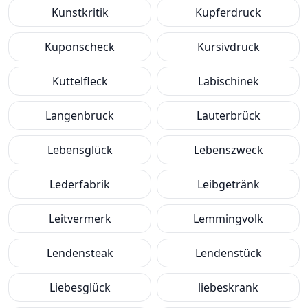
Kunstkritik
Kupferdruck
Kuponscheck
Kursivdruck
Kuttelfleck
Labischinek
Langenbruck
Lauterbrück
Lebensglück
Lebenszweck
Lederfabrik
Leibgetränk
Leitvermerk
Lemmingvolk
Lendensteak
Lendenstück
Liebesglück
liebeskrank