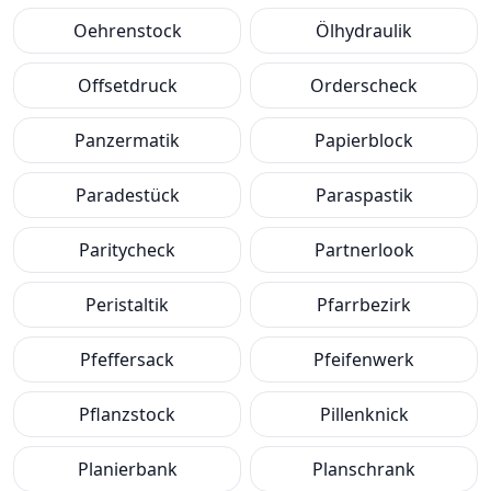
Oehrenstock
Ölhydraulik
Offsetdruck
Orderscheck
Panzermatik
Papierblock
Paradestück
Paraspastik
Paritycheck
Partnerlook
Peristaltik
Pfarrbezirk
Pfeffersack
Pfeifenwerk
Pflanzstock
Pillenknick
Planierbank
Planschrank