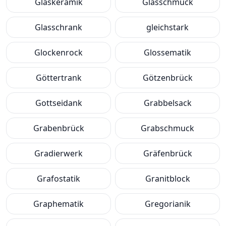
Glaskeramik
Glasschmuck
Glasschrank
gleichstark
Glockenrock
Glossematik
Göttertrank
Götzenbrück
Gottseidank
Grabbelsack
Grabenbrück
Grabschmuck
Gradierwerk
Gräfenbrück
Grafostatik
Granitblock
Graphematik
Gregorianik