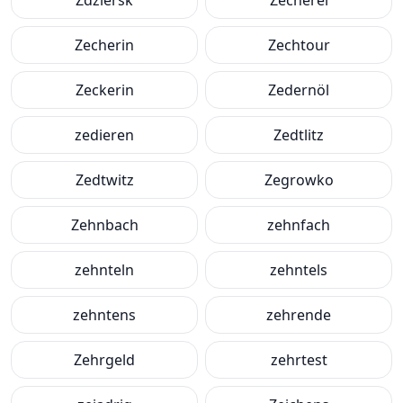
Zdziersk
Zecherei
Zecherin
Zechtour
Zeckerin
Zedernöl
zedieren
Zedtlitz
Zedtwitz
Zegrowko
Zehnbach
zehnfach
zehnteln
zehntels
zehntens
zehrende
Zehrgeld
zehrtest