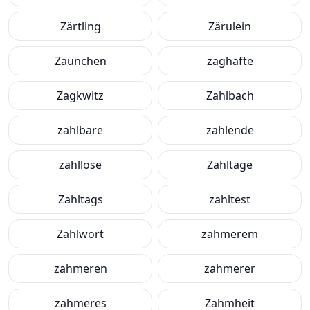
Zärtling
Zärulein
Zäunchen
zaghafte
Zagkwitz
Zahlbach
zahlbare
zahlende
zahllose
Zahltage
Zahltags
zahltest
Zahlwort
zahmerem
zahmeren
zahmerer
zahmeres
Zahmheit