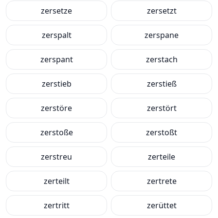
zersetze
zersetzt
zerspalt
zerspane
zerspant
zerstach
zerstieb
zerstieß
zerstöre
zerstört
zerstoße
zerstoßt
zerstreu
zerteile
zerteilt
zertrete
zertritt
zerüttet