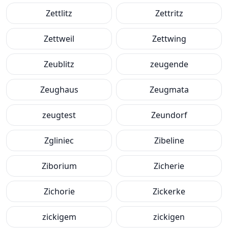
Zettlitz
Zettritz
Zettweil
Zettwing
Zeublitz
zeugende
Zeughaus
Zeugmata
zeugtest
Zeundorf
Zgliniec
Zibeline
Ziborium
Zicherie
Zichorie
Zickerke
zickigem
zickigen