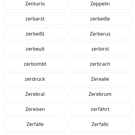
Zenturio
Zeppelin
zerbarst
zerbeiße
zerbeißt
Zerberus
zerbeult
zerbirst
zerbombt
zerbrach
zerdrück
Zerealie
Zerebral
Zerebrum
Zereisen
zerfährt
Zerfälle
Zerfalls