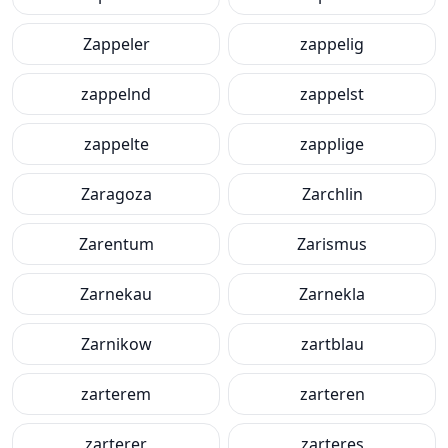
Zappeler
zappelig
zappelnd
zappelst
zappelte
zapplige
Zaragoza
Zarchlin
Zarentum
Zarismus
Zarnekau
Zarnekla
Zarnikow
zartblau
zarterem
zarteren
zarterer
zarteres