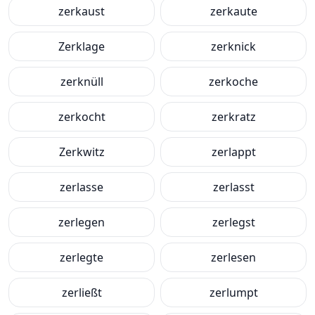
zerkaust
zerkaute
Zerklage
zerknick
zerknüll
zerkoche
zerkocht
zerkratz
Zerkwitz
zerlappt
zerlasse
zerlasst
zerlegen
zerlegst
zerlegte
zerlesen
zerließt
zerlumpt