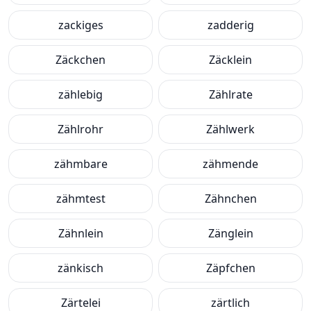
zackiges
zadderig
Zäckchen
Zäcklein
zählebig
Zählrate
Zählrohr
Zählwerk
zähmbare
zähmende
zähmtest
Zähnchen
Zähnlein
Zänglein
zänkisch
Zäpfchen
Zärtelei
zärtlich