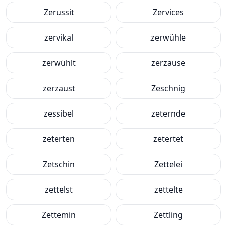
Zerussit
Zervices
zervikal
zerwühle
zerwühlt
zerzause
zerzaust
Zeschnig
zessibel
zeternde
zeterten
zetertet
Zetschin
Zettelei
zettelst
zettelte
Zettemin
Zettling