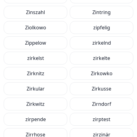
Zinszahl
Zintring
Ziolkowo
zipfelig
Zippelow
zirkelnd
zirkelst
zirkelte
Zirknitz
Zirkowko
Zirkular
Zirkusse
Zirkwitz
Zirndorf
zirpende
zirptest
Zirrhose
zirzinär