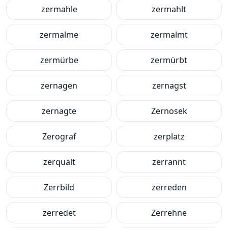
zermahle
zermahlt
zermalme
zermalmt
zermürbe
zermürbt
zernagen
zernagst
zernagte
Zernosek
Zerograf
zerplatz
zerquält
zerrannt
Zerrbild
zerreden
zerredet
Zerrehne