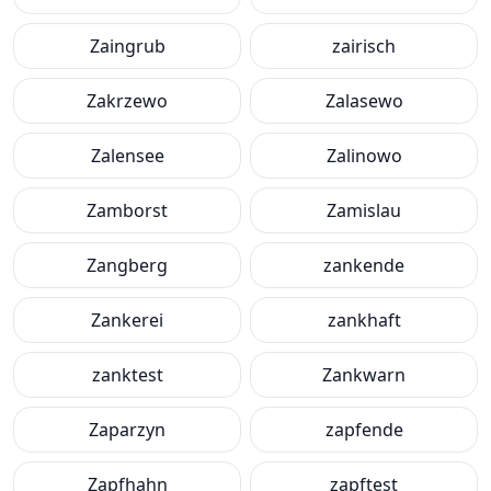
Zaingrub
zairisch
Zakrzewo
Zalasewo
Zalensee
Zalinowo
Zamborst
Zamislau
Zangberg
zankende
Zankerei
zankhaft
zanktest
Zankwarn
Zaparzyn
zapfende
Zapfhahn
zapftest