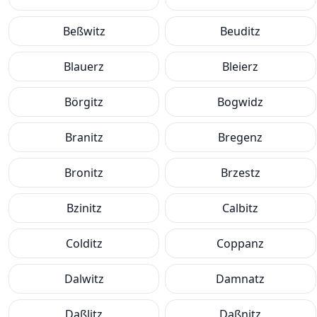
Beßwitz
Beuditz
Blauerz
Bleierz
Börgitz
Bogwidz
Branitz
Bregenz
Bronitz
Brzestz
Bzinitz
Calbitz
Colditz
Coppanz
Dalwitz
Damnatz
Daßlitz
Daßnitz