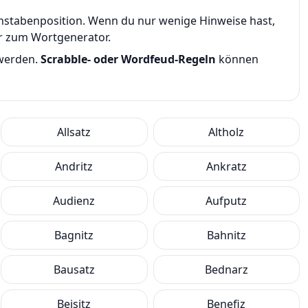
uchstabenposition. Wenn du nur wenige Hinweise hast,
er zum Wortgenerator.
 werden.
Scrabble- oder Wordfeud-Regeln
können
Allsatz
Altholz
Andritz
Ankratz
Audienz
Aufputz
Bagnitz
Bahnitz
Bausatz
Bednarz
Beisitz
Benefiz