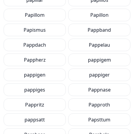
papillar
papillös
Papillom
Papillon
Papismus
Pappband
Pappdach
Pappelau
Pappherz
pappigem
pappigen
pappiger
pappiges
Pappnase
Pappritz
Papproth
pappsatt
Papsttum