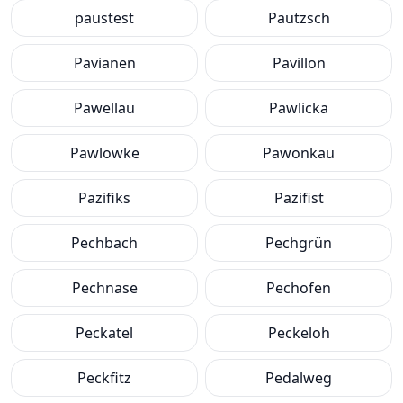
paustest
Pautzsch
Pavianen
Pavillon
Pawellau
Pawlicka
Pawlowke
Pawonkau
Pazifiks
Pazifist
Pechbach
Pechgrün
Pechnase
Pechofen
Peckatel
Peckeloh
Peckfitz
Pedalweg