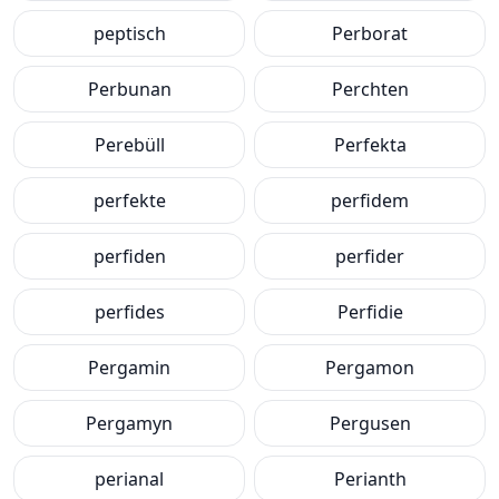
peptisch
Perborat
Perbunan
Perchten
Perebüll
Perfekta
perfekte
perfidem
perfiden
perfider
perfides
Perfidie
Pergamin
Pergamon
Pergamyn
Pergusen
perianal
Perianth