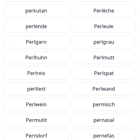
perkutan
Perlèche
perlende
Perleule
Perlgarn
perlgrau
Perlhuhn
Perlmutt
Perlreis
Perlspat
perltest
Perlwand
Perlwein
permisch
Permutit
pernasal
Perndorf
pernefas