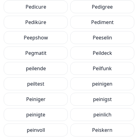
Pedicure
Pedigree
Pediküre
Pediment
Peepshow
Peeselin
Pegmatit
Peildeck
peilende
Peilfunk
peiltest
peinigen
Peiniger
peinigst
peinigte
peinlich
peinvoll
Peiskern