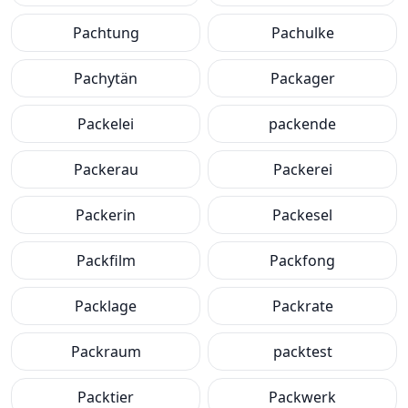
Pachtung
Pachulke
Pachytän
Packager
Packelei
packende
Packerau
Packerei
Packerin
Packesel
Packfilm
Packfong
Packlage
Packrate
Packraum
packtest
Packtier
Packwerk