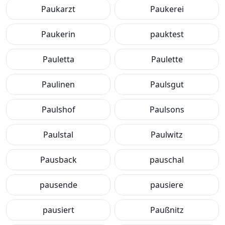
Paukarzt
Paukerei
Paukerin
pauktest
Pauletta
Paulette
Paulinen
Paulsgut
Paulshof
Paulsons
Paulstal
Paulwitz
Pausback
pauschal
pausende
pausiere
pausiert
Paußnitz