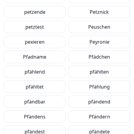
petzende
Petznick
petztest
Peuschen
pexieren
Peyronie
Pfadname
Pfädchen
pfählend
pfählten
pfähltet
Pfählung
pfändbar
pfändend
Pfändens
Pfändern
pfändest
pfändete