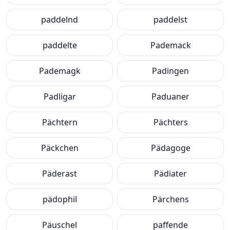
paddelnd
paddelst
paddelte
Pademack
Pademagk
Padingen
Padligar
Paduaner
Pächtern
Pächters
Päckchen
Pädagoge
Päderast
Pädiater
pädophil
Pärchens
Päuschel
paffende