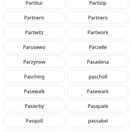
Partitur
Partizip
Partnern
Partners
Partwitz
Partwork
Parusewo
Parzelle
Parzynow
Pasadena
Pasching
pascholl
Pasewalk
Pasewark
Pasierby
Pasquale
Pasquill
passabel