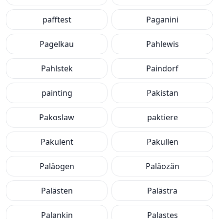
pafftest
Paganini
Pagelkau
Pahlewis
Pahlstek
Paindorf
painting
Pakistan
Pakoslaw
paktiere
Pakulent
Pakullen
Paläogen
Paläozän
Palästen
Palästra
Palankin
Palastes