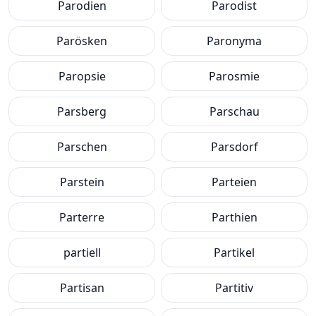
Parodien
Parodist
Parösken
Paronyma
Paropsie
Parosmie
Parsberg
Parschau
Parschen
Parsdorf
Parstein
Parteien
Parterre
Parthien
partiell
Partikel
Partisan
Partitiv