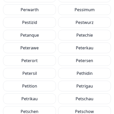
Perwarth
Pessimum
Pestizid
Pestwurz
Petanque
Petechie
Peterawe
Peterkau
Peterort
Petersen
Petersil
Pethidin
Petition
Petrigau
Petrikau
Petschau
Petschen
Petschow