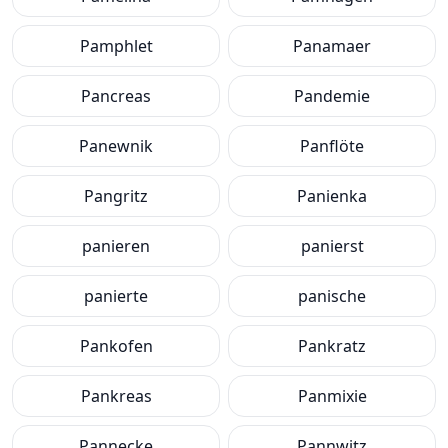
Pamphlet
Panamaer
Pancreas
Pandemie
Panewnik
Panflöte
Pangritz
Panienka
panieren
panierst
panierte
panische
Pankofen
Pankratz
Pankreas
Panmixie
Pannecke
Pannwitz