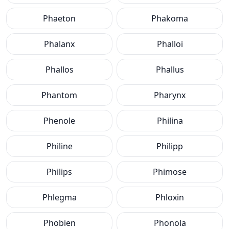
Phaeton
Phakoma
Phalanx
Phalloi
Phallos
Phallus
Phantom
Pharynx
Phenole
Philina
Philine
Philipp
Philips
Phimose
Phlegma
Phloxin
Phobien
Phonola