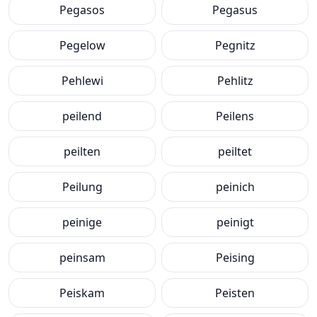
Pegasos
Pegasus
Pegelow
Pegnitz
Pehlewi
Pehlitz
peilend
Peilens
peilten
peiltet
Peilung
peinich
peinige
peinigt
peinsam
Peising
Peiskam
Peisten