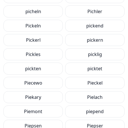
picheln
Pichler
Pickeln
pickend
Pickerl
pickern
Pickles
picklig
pickten
picktet
Piecewo
Pieckel
Piekary
Pielach
Piemont
piepend
Piepsen
Piepser