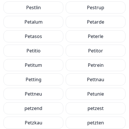
Pestlin
Pestrup
Petalum
Petarde
Petasos
Peterle
Petitio
Petitor
Petitum
Petrein
Petting
Pettnau
Pettneu
Petunie
petzend
petzest
Petzkau
petzten