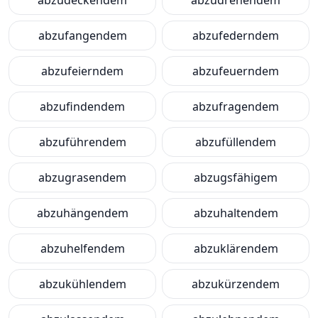
abzudeckendem
abzudrehendem
abzufangendem
abzufederndem
abzufeierndem
abzufeuerndem
abzufindendem
abzufragendem
abzuführendem
abzufüllendem
abzugrasendem
abzugsfähigem
abzuhängendem
abzuhaltendem
abzuhelfendem
abzuklärendem
abzukühlendem
abzukürzendem