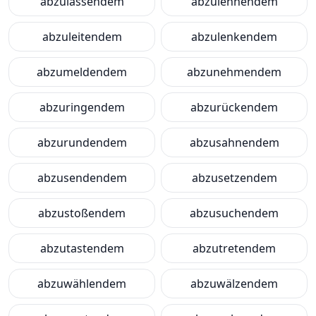
abzulassendem
abzulehnendem
abzuleitendem
abzulenkendem
abzumeldendem
abzunehmendem
abzuringendem
abzurückendem
abzurundendem
abzusahnendem
abzusendendem
abzusetzendem
abzustoßendem
abzusuchendem
abzutastendem
abzutretendem
abzuwählendem
abzuwälzendem