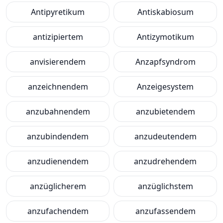
Antipyretikum
Antiskabiosum
antizipiertem
Antizymotikum
anvisierendem
Anzapfsyndrom
anzeichnendem
Anzeigesystem
anzubahnendem
anzubietendem
anzubindendem
anzudeutendem
anzudienendem
anzudrehendem
anzüglicherem
anzüglichstem
anzufachendem
anzufassendem