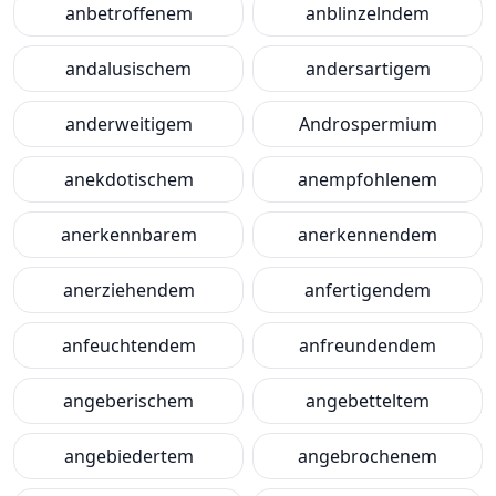
anbetroffenem
anblinzelndem
andalusischem
andersartigem
anderweitigem
Androspermium
anekdotischem
anempfohlenem
anerkennbarem
anerkennendem
anerziehendem
anfertigendem
anfeuchtendem
anfreundendem
angeberischem
angebetteltem
angebiedertem
angebrochenem