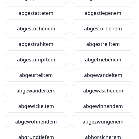
abgestattetem
abgestiegenem
abgestochenem
abgestorbenem
abgestrahltem
abgestreiftem
abgestumpftem
abgetriebenem
abgeurteiltem
abgewandeltem
abgewandertem
abgewaschenem
abgewickeltem
abgewinnendem
abgewöhnendem
abgezwungenem
abgrundtiefem
abhörsicherem