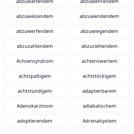
abzuwartendem
abzuwehrendem
abzuweisendem
abzuwendendem
abzuwerfendem
abzuwiegendem
abzuzahlendem
abzuziehendem
Achsensyndrom
achtenswertem
achtspaltigem
achtstöckigem
achtstündigem
adaptierbarem
Adenokarzinom
adiabatischem
adoptierendem
Adrenalsystem