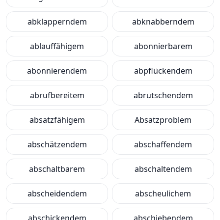
abklapperndem
abknabberndem
ablauffähigem
abonnierbarem
abonnierendem
abpflückendem
abrufbereitem
abrutschendem
absatzfähigem
Absatzproblem
abschätzendem
abschaffendem
abschaltbarem
abschaltendem
abscheidendem
abscheulichem
abschickendem
abschiebendem