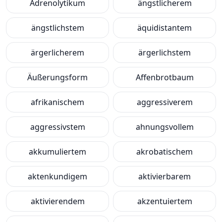
Adrenolytikum
ängstlicherem
ängstlichstem
äquidistantem
ärgerlicherem
ärgerlichstem
Äußerungsform
Affenbrotbaum
afrikanischem
aggressiverem
aggressivstem
ahnungsvollem
akkumuliertem
akrobatischem
aktenkundigem
aktivierbarem
aktivierendem
akzentuiertem