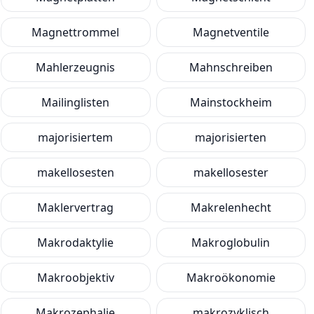
Magnettrommel
Magnetventile
Mahlerzeugnis
Mahnschreiben
Mailinglisten
Mainstockheim
majorisiertem
majorisierten
makellosesten
makellosester
Maklervertrag
Makrelenhecht
Makrodaktylie
Makroglobulin
Makroobjektiv
Makroökonomie
Makrozephalie
makrozyklisch