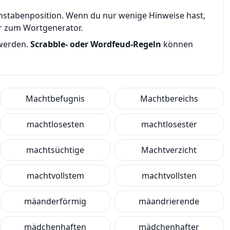
uchstabenposition. Wenn du nur wenige Hinweise hast,
er zum Wortgenerator.
 werden.
Scrabble- oder Wordfeud-Regeln
können
Machtbefugnis
Machtbereichs
machtlosesten
machtlosester
machtsüchtige
Machtverzicht
machtvollstem
machtvollsten
mäanderförmig
mäandrierende
mädchenhaften
mädchenhafter