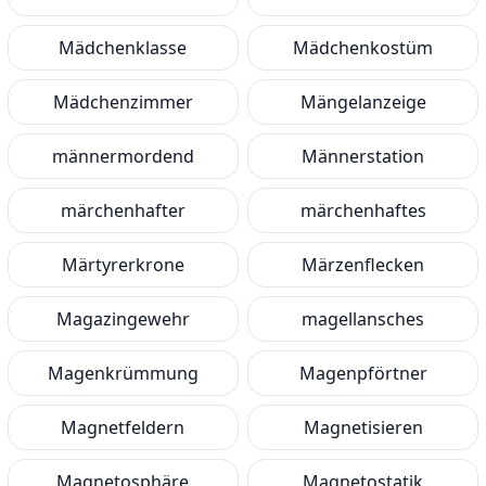
Mädchenklasse
Mädchenkostüm
Mädchenzimmer
Mängelanzeige
männermordend
Männerstation
märchenhafter
märchenhaftes
Märtyrerkrone
Märzenflecken
Magazingewehr
magellansches
Magenkrümmung
Magenpförtner
Magnetfeldern
Magnetisieren
Magnetosphäre
Magnetostatik