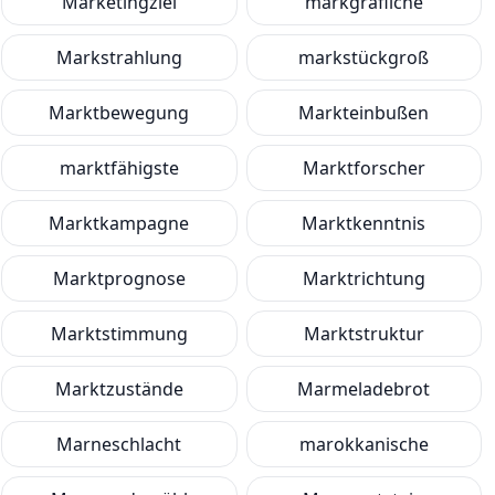
Marketingziel
markgräfliche
Markstrahlung
markstückgroß
Marktbewegung
Markteinbußen
marktfähigste
Marktforscher
Marktkampagne
Marktkenntnis
Marktprognose
Marktrichtung
Marktstimmung
Marktstruktur
Marktzustände
Marmeladebrot
Marneschlacht
marokkanische