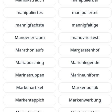
Maniokstrauch
manipulierbar
manipuliertes
manipuliertet
mannigfachste
mannigfaltige
Manövrierraum
manövriertest
Marathonlaufs
Margaretenhof
Mariaposching
Marienlegende
Marinetruppen
Marineuniform
Markenartikel
Markenpolitik
Markenteppich
Markenwerbung