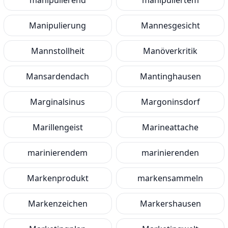
manipulierend
manipuliertem
Manipulierung
Mannesgesicht
Mannstollheit
Manöverkritik
Mansardendach
Mantinghausen
Marginalsinus
Margoninsdorf
Marillengeist
Marineattache
marinierendem
marinierenden
Markenprodukt
markensammeln
Markenzeichen
Markershausen