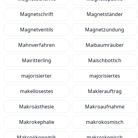
Magnetschrift
Magnetständer
Magnetventils
Magnetzündung
Mahnverfahren
Maibaumräuber
Mairitterling
Maischbottich
majorisierter
majorisiertes
makellosestes
Maklerauftrag
Makroästhesie
Makroaufnahme
Makrokephalie
makrokosmisch
Makroökonomik
makroskopisch