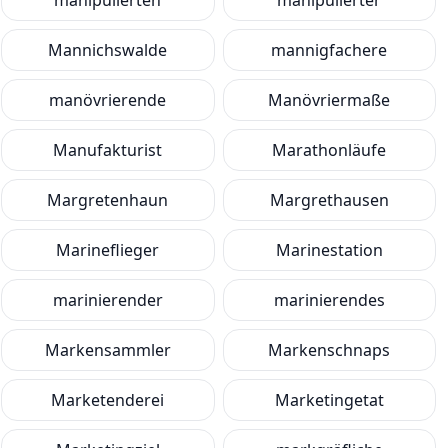
manipulierten
manipulierter
Mannichswalde
mannigfachere
manövrierende
Manövriermaße
Manufakturist
Marathonläufe
Margretenhaun
Margrethausen
Marineflieger
Marinestation
marinierender
marinierendes
Markensammler
Markenschnaps
Marketenderei
Marketingetat