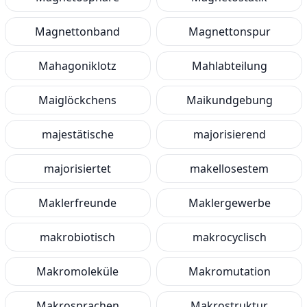
Magnettonband
Magnettonspur
Mahagoniklotz
Mahlabteilung
Maiglöckchens
Maikundgebung
majestätische
majorisierend
majorisiertet
makellosestem
Maklerfreunde
Maklergewerbe
makrobiotisch
makrocyclisch
Makromoleküle
Makromutation
Makrosprachen
Makrostruktur