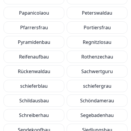
Papanicolaou
Peterswaldau
Pfarrersfrau
Portiersfrau
Pyramidenbau
Regnitzlosau
Reifenaufbau
Rothenzechau
Rückenwaldau
Sachwertguru
schieferblau
schiefergrau
Schildausbau
Schöndamerau
Schreiberhau
Segebadenhau
Sendekopfbau
Siedlungsbau