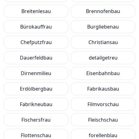
Breitenlesau
Brennofenbau
Bürokauffrau
Burgliebenau
Chefputzfrau
Christiansau
Dauerfeldbau
detailgetreu
Dirnenmilieu
Eisenbahnbau
Erdölbergbau
Fabrikausbau
Fabrikneubau
Filmvorschau
Fischersfrau
Fleischschau
Flottenschau
forellenblau