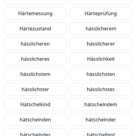
Härtemessung
Härteprüfung
Härtezustand
hässlicherem
hässlicheren
hässlicherer
hässlicheres
Hässlichkeit
hässlichstem
hässlichsten
hässlichster
hässlichstes
Hätschelkind
hätschelndem
hätschelnden
hätschelnder
hätschelndes
hätscheltest