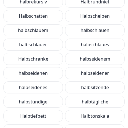
halbrekursiv
Halbrundniet
Halbschatten
Halbscheiben
halbschlauem
halbschlauen
halbschlauer
halbschlaues
Halbschranke
halbseidenem
halbseidenen
halbseidener
halbseidenes
halbsitzende
halbstündige
halbtägliche
Halbtiefbett
Halbtonskala