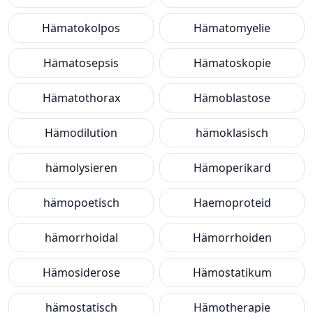
Hämatokolpos
Hämatomyelie
Hämatosepsis
Hämatoskopie
Hämatothorax
Hämoblastose
Hämodilution
hämoklasisch
hämolysieren
Hämoperikard
hämopoetisch
Haemoproteid
hämorrhoidal
Hämorrhoiden
Hämosiderose
Hämostatikum
hämostatisch
Hämotherapie