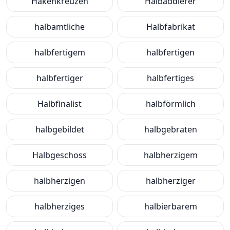
Hakenkreuzen
Halbaddierer
halbamtliche
Halbfabrikat
halbfertigem
halbfertigen
halbfertiger
halbfertiges
Halbfinalist
halbförmlich
halbgebildet
halbgebraten
Halbgeschoss
halbherzigem
halbherzigen
halbherziger
halbherziges
halbierbarem