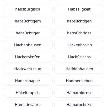
habsburgisch
Habseligkeit
habsüchtigem
habsüchtigen
habsüchtiger
habsüchtiges
Hachenhausen
Hackenbroich
Hackerskofen
Hackfleischs
Hackwerkzeug
Haddenhausen
Hadernpapier
Hadmersleben
Häkelteppich
Hämathidrose
Hämatinsäure
Hämatochezie