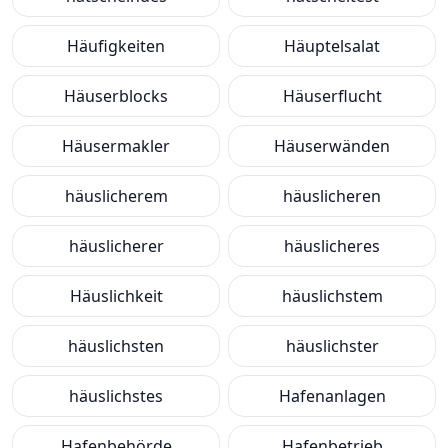
Häufigkeiten
Häuptelsalat
Häuserblocks
Häuserflucht
Häusermakler
Häuserwänden
häuslicherem
häuslicheren
häuslicherer
häuslicheres
Häuslichkeit
häuslichstem
häuslichsten
häuslichster
häuslichstes
Hafenanlagen
Hafenbehörde
Hafenbetrieb