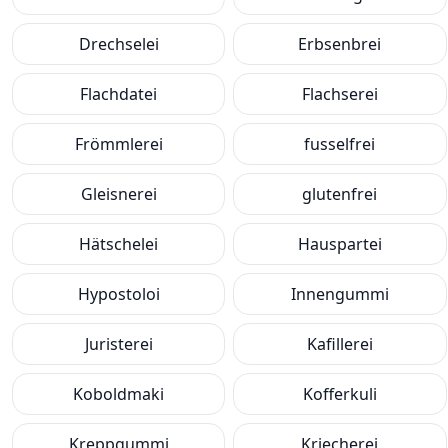
Drechselei
Erbsenbrei
Flachdatei
Flachserei
Frömmlerei
fusselfrei
Gleisnerei
glutenfrei
Hätschelei
Hauspartei
Hypostoloi
Innengummi
Juristerei
Kafillerei
Koboldmaki
Kofferkuli
Kreppgummi
Kriecherei