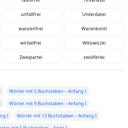
textilfrei
Tintenkuli
unfallfrei
Unterdatei
wanzenfrei
Warenkonti
wirbelfrei
Witowiczki
Zweipartei
zwölferlei
I
Wörter mit 5 Buchstaben – Anfang I
I
Wörter mit 9 Buchstaben – Anfang I
ng I
Wörter mit 13 Buchstaben – Anfang I