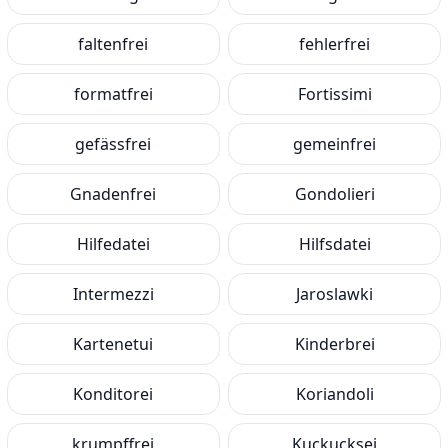
faltenfrei
fehlerfrei
formatfrei
Fortissimi
gefässfrei
gemeinfrei
Gnadenfrei
Gondolieri
Hilfedatei
Hilfsdatei
Intermezzi
Jaroslawki
Kartenetui
Kinderbrei
Konditorei
Koriandoli
krumpffrei
Kuckucksei