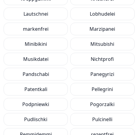
Lautschnei
Lobhudelei
markenfrei
Marzipanei
Minibikini
Mitsubishi
Musikdatei
Nichtprofi
Pandschabi
Panegyrizi
Patentkali
Pellegrini
Podpniewki
Pogorzalki
Pudlischki
Pulcinelli
Remmidemmi
rezeptfrei