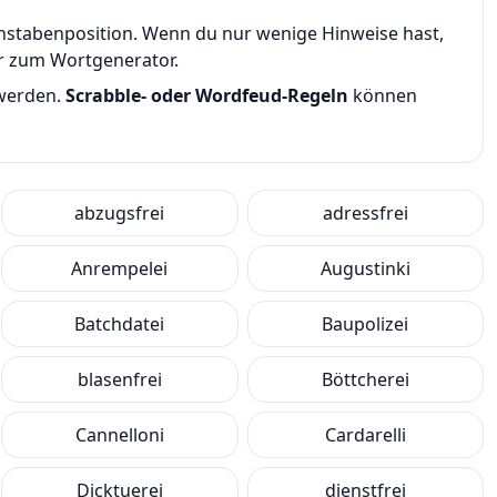
uchstabenposition. Wenn du nur wenige Hinweise hast,
er zum Wortgenerator.
 werden.
Scrabble- oder Wordfeud-Regeln
können
abzugsfrei
adressfrei
Anrempelei
Augustinki
Batchdatei
Baupolizei
blasenfrei
Böttcherei
Cannelloni
Cardarelli
Dicktuerei
dienstfrei