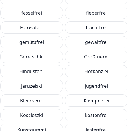
fesselfrei
fieberfrei
Fotosafari
frachtfrei
gemütsfrei
gewaltfrei
Goretschki
Großtuerei
Hindustani
Hofkanzlei
Jaruzelski
jugendfrei
Kleckserei
Klempnerei
Koscieszki
kostenfrei
Kunstgummi
lastenfrei