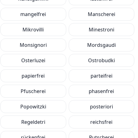
mangelfrei
Manscherei
Mikrovilli
Minestroni
Monsignori
Mordsgaudi
Osterluzei
Ostrobudki
papierfrei
parteifrei
Pfuscherei
phasenfrei
Popowitzki
posteriori
Regeldetri
reichsfrei
rückenfrei
Rutscherei