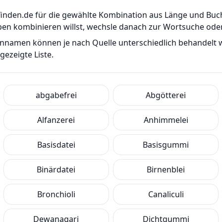
er-finden.de für die gewählte Kombination aus Länge und B
ben kombinieren willst, wechsle danach zur Wortsuche od
ennamen können je nach Quelle unterschiedlich behandelt
ezeigte Liste.
abgabefrei
Abgötterei
Alfanzerei
Anhimmelei
Basisdatei
Basisgummi
Binärdatei
Birnenblei
Bronchioli
Canaliculi
Dewanagari
Dichtgummi