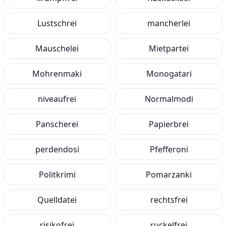
Lustschrei
mancherlei
Mauschelei
Mietpartei
Mohrenmaki
Monogatari
niveaufrei
Normalmodi
Panscherei
Papierbrei
perdendosi
Pfefferoni
Politkrimi
Pomarzanki
Quelldatei
rechtsfrei
risikofrei
ruckelfrei