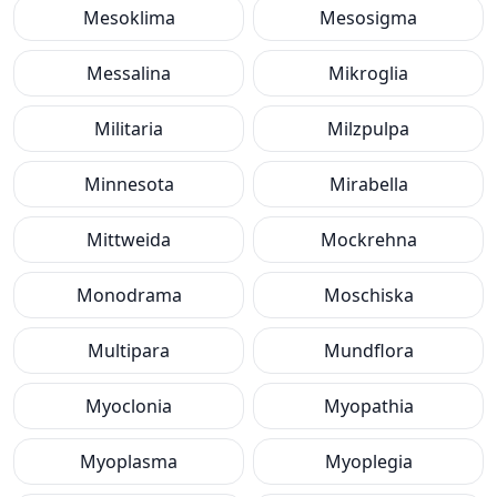
Mesoklima
Mesosigma
Messalina
Mikroglia
Militaria
Milzpulpa
Minnesota
Mirabella
Mittweida
Mockrehna
Monodrama
Moschiska
Multipara
Mundflora
Myoclonia
Myopathia
Myoplasma
Myoplegia