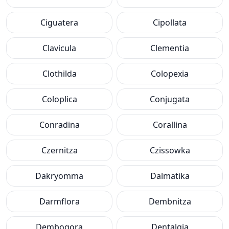
Ciguatera
Cipollata
Clavicula
Clementia
Clothilda
Colopexia
Coloplica
Conjugata
Conradina
Corallina
Czernitza
Czissowka
Dakryomma
Dalmatika
Darmflora
Dembnitza
Dembogora
Dentalgia