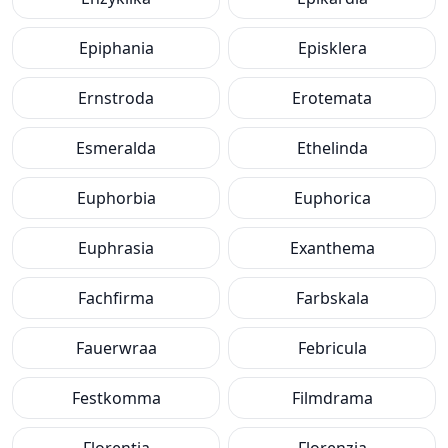
Epiphania
Episklera
Ernstroda
Erotemata
Esmeralda
Ethelinda
Euphorbia
Euphorica
Euphrasia
Exanthema
Fachfirma
Farbskala
Fauerwraa
Febricula
Festkomma
Filmdrama