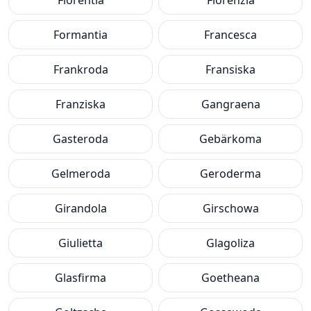
Florentia
Florenzia
Formantia
Francesca
Frankroda
Fransiska
Franziska
Gangraena
Gasteroda
Gebärkoma
Gelmeroda
Geroderma
Girandola
Girschowa
Giulietta
Glagoliza
Glasfirma
Goetheana