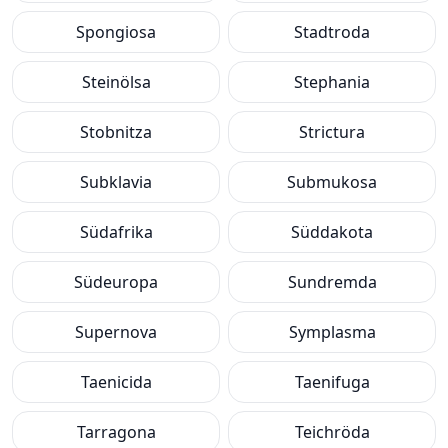
Spongiosa
Stadtroda
Steinölsa
Stephania
Stobnitza
Strictura
Subklavia
Submukosa
Südafrika
Süddakota
Südeuropa
Sundremda
Supernova
Symplasma
Taenicida
Taenifuga
Tarragona
Teichröda