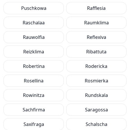
Puschkowa
Rafflesia
Raschalaa
Raumklima
Rauwolfia
Reflexiva
Reizklima
Ribattuta
Robertina
Rodericka
Rosellina
Rosmierka
Rowinitza
Rundskala
Sachfirma
Saragossa
Saxifraga
Schalscha