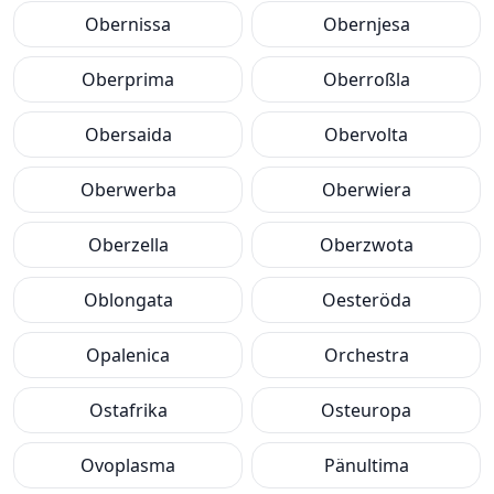
Obernissa
Obernjesa
Oberprima
Oberroßla
Obersaida
Obervolta
Oberwerba
Oberwiera
Oberzella
Oberzwota
Oblongata
Oesteröda
Opalenica
Orchestra
Ostafrika
Osteuropa
Ovoplasma
Pänultima