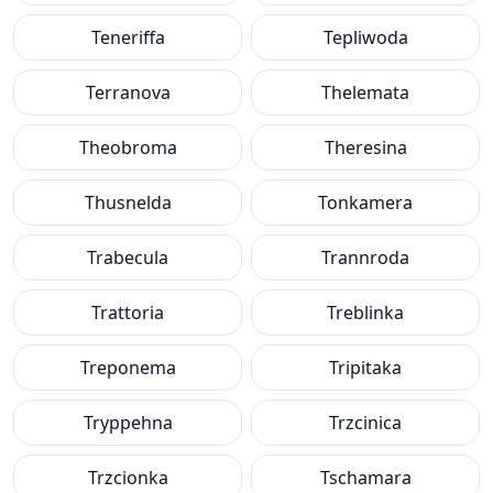
Teneriffa
Tepliwoda
Terranova
Thelemata
Theobroma
Theresina
Thusnelda
Tonkamera
Trabecula
Trannroda
Trattoria
Treblinka
Treponema
Tripitaka
Tryppehna
Trzcinica
Trzcionka
Tschamara