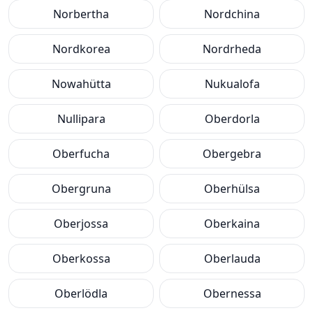
Norbertha
Nordchina
Nordkorea
Nordrheda
Nowahütta
Nukualofa
Nullipara
Oberdorla
Oberfucha
Obergebra
Obergruna
Oberhülsa
Oberjossa
Oberkaina
Oberkossa
Oberlauda
Oberlödla
Obernessa