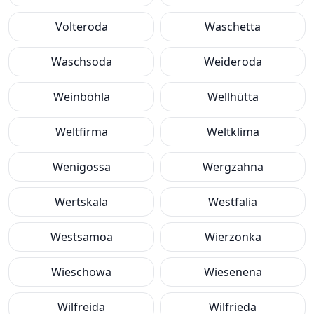
Volteroda
Waschetta
Waschsoda
Weideroda
Weinböhla
Wellhütta
Weltfirma
Weltklima
Wenigossa
Wergzahna
Wertskala
Westfalia
Westsamoa
Wierzonka
Wieschowa
Wiesenena
Wilfreida
Wilfrieda