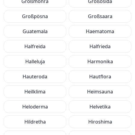
Großmonra
Großosida
Großpösna
Großsaara
Guatemala
Haematoma
Halfreida
Halfrieda
Halleluja
Harmonika
Hauteroda
Hautflora
Heilklima
Heimsauna
Heloderma
Helvetika
Hildretha
Hiroshima