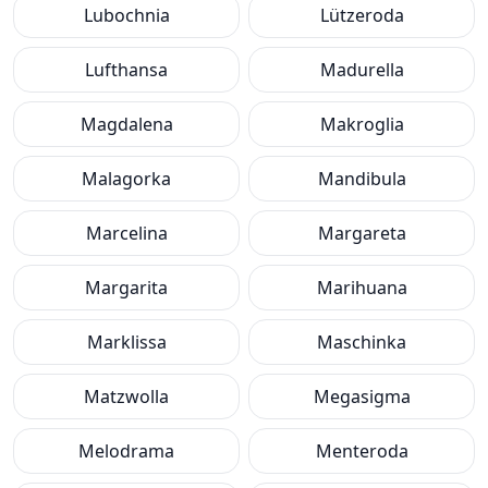
Lubochnia
Lützeroda
Lufthansa
Madurella
Magdalena
Makroglia
Malagorka
Mandibula
Marcelina
Margareta
Margarita
Marihuana
Marklissa
Maschinka
Matzwolla
Megasigma
Melodrama
Menteroda