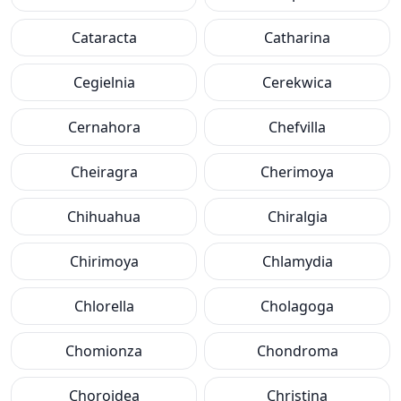
Cataracta
Catharina
Cegielnia
Cerekwica
Cernahora
Chefvilla
Cheiragra
Cherimoya
Chihuahua
Chiralgia
Chirimoya
Chlamydia
Chlorella
Cholagoga
Chomionza
Chondroma
Choroidea
Christina