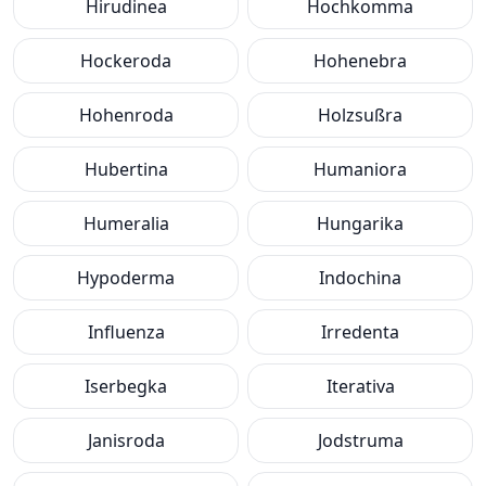
Hirudinea
Hochkomma
Hockeroda
Hohenebra
Hohenroda
Holzsußra
Hubertina
Humaniora
Humeralia
Hungarika
Hypoderma
Indochina
Influenza
Irredenta
Iserbegka
Iterativa
Janisroda
Jodstruma