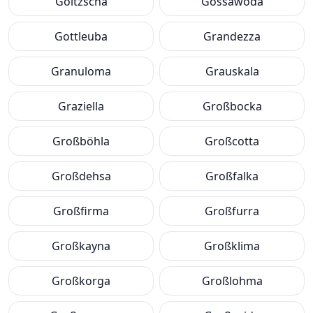
Goltzscha
Gossawoda
Gottleuba
Grandezza
Granuloma
Grauskala
Graziella
Großbocka
Großböhla
Großcotta
Großdehsa
Großfalka
Großfirma
Großfurra
Großkayna
Großklima
Großkorga
Großlohma