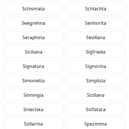
Schismata
Schlachta
Seegrehna
Senhorita
Seraphina
Sevillana
Siciliana
Sigfrieda
Signatura
Signorina
Simonetta
Simplizia
Sinningia
Siziliana
Snieciska
Solfatara
Sollarnia
Spezimina