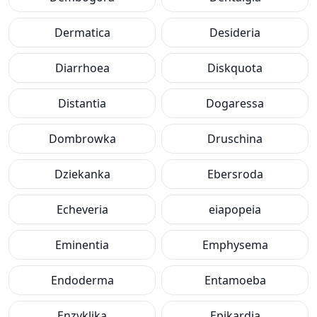
Dermatica
Desideria
Diarrhoea
Diskquota
Distantia
Dogaressa
Dombrowka
Druschina
Dziekanka
Ebersroda
Echeveria
eiapopeia
Eminentia
Emphysema
Endoderma
Entamoeba
Enzyklika
Epikardia