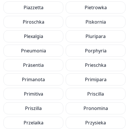
Piazzetta
Pietrowka
Piroschka
Piskornia
Plexalgia
Pluripara
Pneumonia
Porphyria
Präsentia
Prieschka
Primanota
Primipara
Primitiva
Priscilla
Priszilla
Pronomina
Przelaika
Przysieka