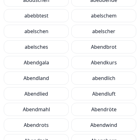
abduschen
abebbende
abebbtest
abelschem
abelschen
abelscher
abelsches
Abendbrot
Abendgala
Abendkurs
Abendland
abendlich
Abendlied
Abendluft
Abendmahl
Abendröte
Abendrots
Abendwind