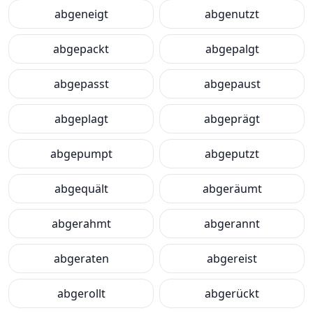
abgeneigt
abgenutzt
abgepackt
abgepalgt
abgepasst
abgepaust
abgeplagt
abgeprägt
abgepumpt
abgeputzt
abgequält
abgeräumt
abgerahmt
abgerannt
abgeraten
abgereist
abgerollt
abgerückt