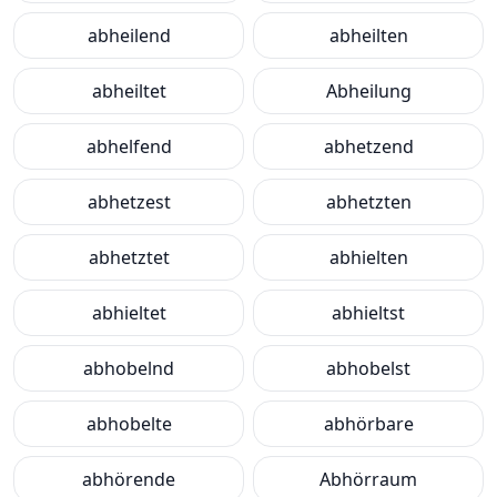
abheilend
abheilten
abheiltet
Abheilung
abhelfend
abhetzend
abhetzest
abhetzten
abhetztet
abhielten
abhieltet
abhieltst
abhobelnd
abhobelst
abhobelte
abhörbare
abhörende
Abhörraum