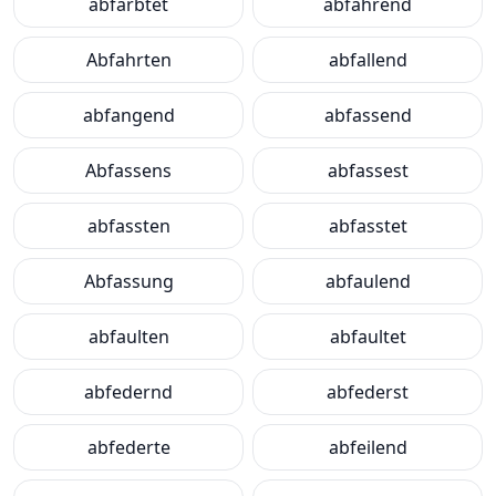
abfärbtet
abfahrend
Abfahrten
abfallend
abfangend
abfassend
Abfassens
abfassest
abfassten
abfasstet
Abfassung
abfaulend
abfaulten
abfaultet
abfedernd
abfederst
abfederte
abfeilend