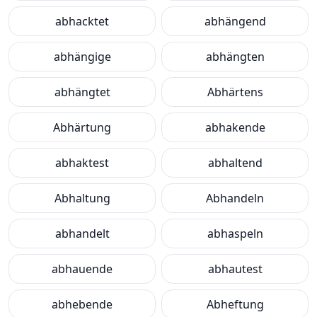
abhacktet
abhängend
abhängige
abhängten
abhängtet
Abhärtens
Abhärtung
abhakende
abhaktest
abhaltend
Abhaltung
Abhandeln
abhandelt
abhaspeln
abhauende
abhautest
abhebende
Abheftung