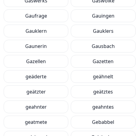
Gaswerks
Gaswolke
Gaufrage
Gauingen
Gauklern
Gauklers
Gaunerin
Gausbach
Gazellen
Gazetten
geäderte
geähnelt
geätzter
geätztes
geahnter
geahntes
geatmete
Gebabbel