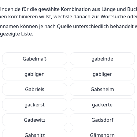
er-finden.de für die gewählte Kombination aus Länge und B
ben kombinieren willst, wechsle danach zur Wortsuche od
ennamen können je nach Quelle unterschiedlich behandelt
ezeigte Liste.
Gabelmaß
gabelnde
gabligen
gabliger
Gabriels
Gabsheim
gackerst
gackerte
Gadewitz
Gadsdorf
Gähsnitz
Gämshorn