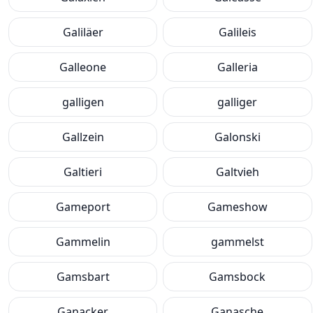
Galiläer
Galileis
Galleone
Galleria
galligen
galliger
Gallzein
Galonski
Galtieri
Galtvieh
Gameport
Gameshow
Gammelin
gammelst
Gamsbart
Gamsbock
Ganacker
Ganasche