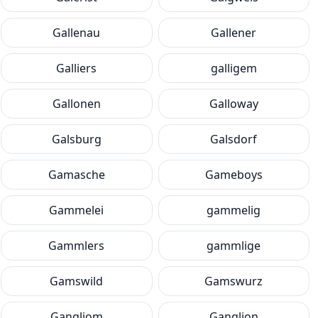
Gallenau
Gallener
Galliers
galligem
Gallonen
Galloway
Galsburg
Galsdorf
Gamasche
Gameboys
Gammelei
gammelig
Gammlers
gammlige
Gamswild
Gamswurz
Gangliom
Ganglion