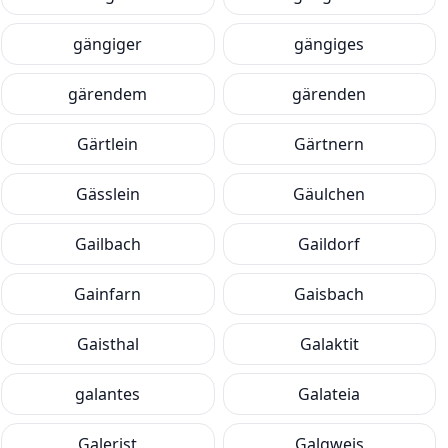
gängiger
gängiges
gärendem
gärenden
Gärtlein
Gärtnern
Gässlein
Gäulchen
Gailbach
Gaildorf
Gainfarn
Gaisbach
Gaisthal
Galaktit
galantes
Galateia
Galerist
Galgweis