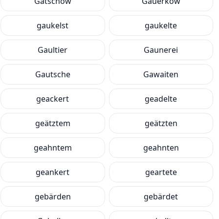
Gatschow
Gauerkow
gaukelst
gaukelte
Gaultier
Gaunerei
Gautsche
Gawaiten
geackert
geadelte
geätztem
geätzten
geahntem
geahnten
geankert
geartete
gebärden
gebärdet