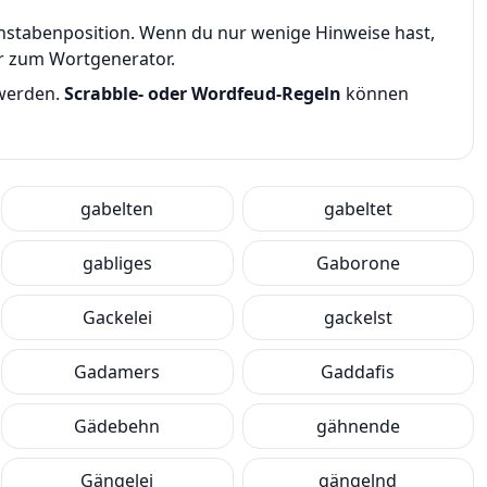
uchstabenposition. Wenn du nur wenige Hinweise hast,
er zum Wortgenerator.
 werden.
Scrabble- oder Wordfeud-Regeln
können
gabelten
gabeltet
gabliges
Gaborone
Gackelei
gackelst
Gadamers
Gaddafis
Gädebehn
gähnende
Gängelei
gängelnd