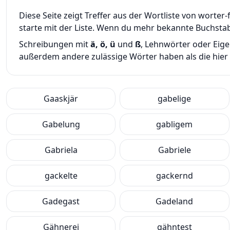
Diese Seite zeigt Treffer aus der Wortliste von wort
starte mit der Liste. Wenn du mehr bekannte Buchsta
Schreibungen mit
ä, ö, ü
und
ß
, Lehnwörter oder Eig
außerdem andere zulässige Wörter haben als die hier g
Gaaskjär
gabelige
Gabelung
gabligem
Gabriela
Gabriele
gackelte
gackernd
Gadegast
Gadeland
Gähnerei
gähntest