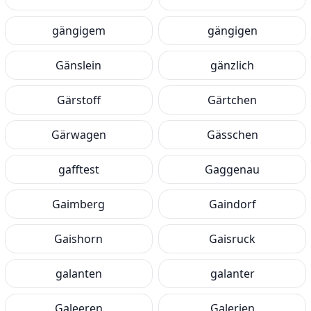
gängigem
gängigen
Gänslein
gänzlich
Gärstoff
Gärtchen
Gärwagen
Gässchen
gafftest
Gaggenau
Gaimberg
Gaindorf
Gaishorn
Gaisruck
galanten
galanter
Galeeren
Galerien