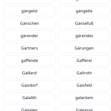
gängelst
gängelte
Gänschen
Gänsefuß
gärender
gärendes
Gärtners
Gärungen
gaffende
Gafferei
Gaillard
Gailroth
Gaisdorf
Gaisfeld
Galalith
galantem
Galaxien
Galeasse