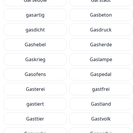
Garsedow
Garstadt
gasartig
Gasbeton
gasdicht
Gasdruck
Gashebel
Gasherde
Gaskrieg
Gaslampe
Gasofens
Gaspedal
Gasterei
gastfrei
gastiert
Gastland
Gasttier
Gastvolk