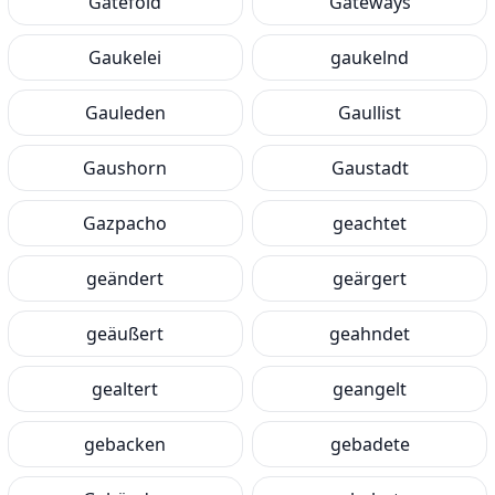
Gatefold
Gateways
Gaukelei
gaukelnd
Gauleden
Gaullist
Gaushorn
Gaustadt
Gazpacho
geachtet
geändert
geärgert
geäußert
geahndet
gealtert
geangelt
gebacken
gebadete