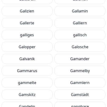
Galizien
Gallamin
Gallerte
Galliern
galliges
gallisch
Galopper
Galosche
Galvanik
Gamander
Gammarus
Gammelby
gammelte
Gammlern
Gamskitz
Gamstädt
Gandelin
gangbare