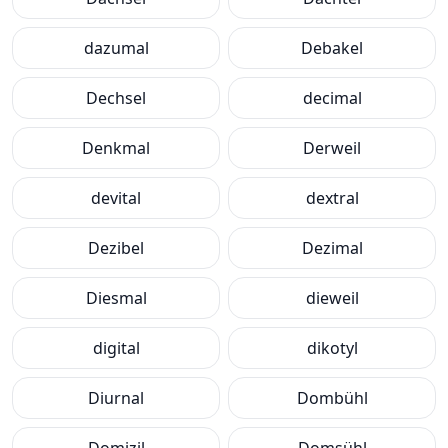
dazumal
Debakel
Dechsel
decimal
Denkmal
Derweil
devital
dextral
Dezibel
Dezimal
Diesmal
dieweil
digital
dikotyl
Diurnal
Dombühl