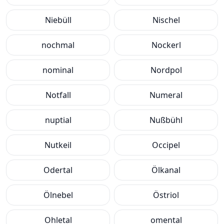
Niebüll
Nischel
nochmal
Nockerl
nominal
Nordpol
Notfall
Numeral
nuptial
Nußbühl
Nutkeil
Occipel
Odertal
Ölkanal
Ölnebel
Östriol
Ohletal
omental