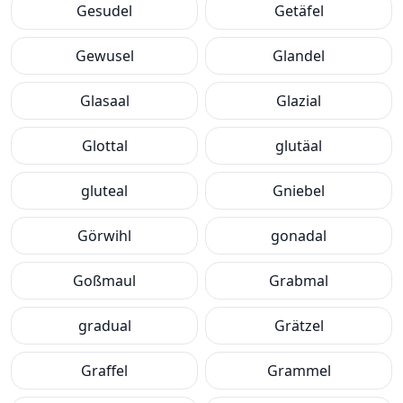
Gesudel
Getäfel
Gewusel
Glandel
Glasaal
Glazial
Glottal
glutäal
gluteal
Gniebel
Görwihl
gonadal
Goßmaul
Grabmal
gradual
Grätzel
Graffel
Grammel