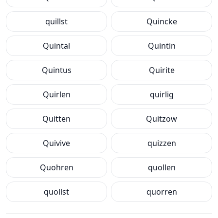
quillst
Quincke
Quintal
Quintin
Quintus
Quirite
Quirlen
quirlig
Quitten
Quitzow
Quivive
quizzen
Quohren
quollen
quollst
quorren