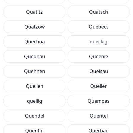
Quatitz
Quatsch
Quatzow
Quebecs
Quechua
queckig
Quednau
Queenie
Quehnen
Queisau
Quellen
Queller
quellig
Quempas
Quendel
Quentel
Quentin
Querbau