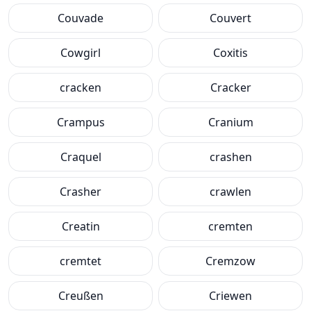
Couvade
Couvert
Cowgirl
Coxitis
cracken
Cracker
Crampus
Cranium
Craquel
crashen
Crasher
crawlen
Creatin
cremten
cremtet
Cremzow
Creußen
Criewen