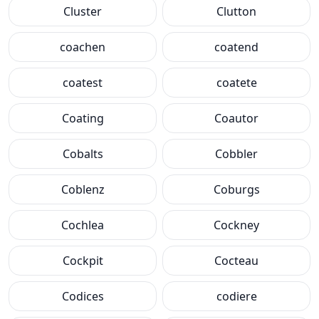
Cluster
Clutton
coachen
coatend
coatest
coatete
Coating
Coautor
Cobalts
Cobbler
Coblenz
Coburgs
Cochlea
Cockney
Cockpit
Cocteau
Codices
codiere