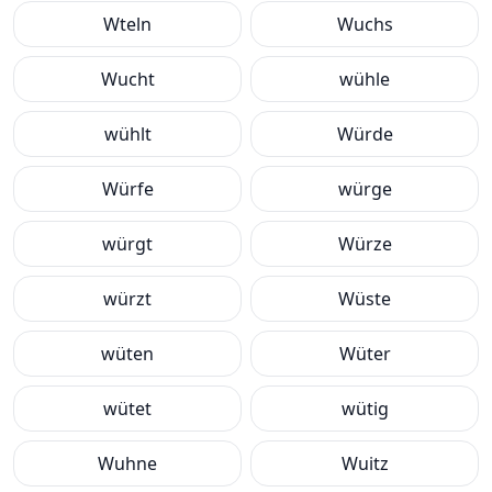
Wteln
Wuchs
Wucht
wühle
wühlt
Würde
Würfe
würge
würgt
Würze
würzt
Wüste
wüten
Wüter
wütet
wütig
Wuhne
Wuitz