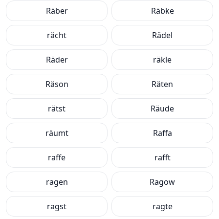
Räber
Räbke
rächt
Rädel
Räder
räkle
Räson
Räten
rätst
Räude
räumt
Raffa
raffe
rafft
ragen
Ragow
ragst
ragte