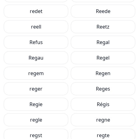
redet
Reede
reell
Reetz
Refus
Regal
Regau
Regel
regem
Regen
reger
Reges
Regie
Régis
regle
regne
regst
regte