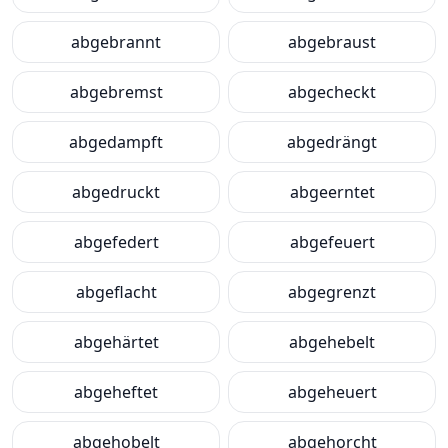
abgebrannt
abgebraust
abgebremst
abgecheckt
abgedampft
abgedrängt
abgedruckt
abgeerntet
abgefedert
abgefeuert
abgeflacht
abgegrenzt
abgehärtet
abgehebelt
abgeheftet
abgeheuert
abgehobelt
abgehorcht