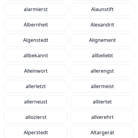
alarmierst
Alaunstift
Albernheit
Alexandrit
Algenstedt
Alignement
allbekannt
allbeliebt
Alleinwort
allerengst
allerletzt
allermeist
allerneust
alliiertet
allozierst
allverehrt
Alperstedt
Altargerät