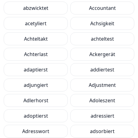
abzwicktet
Accountant
acetyliert
Achsigkeit
Achteltakt
achteltest
Achterlast
Ackergerät
adaptierst
addiertest
adjungiert
Adjustment
Adlerhorst
Adoleszent
adoptierst
adressiert
Adresswort
adsorbiert