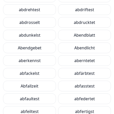
abdrehtest
abdriftest
abdrosselt
abdrucktet
abdunkelst
Abendblatt
Abendgebet
Abendlicht
aberkennst
aberntetet
abfackelst
abfärbtest
Abfallzeit
abfasstest
abfaultest
abfedertet
abfeiltest
abfertigst