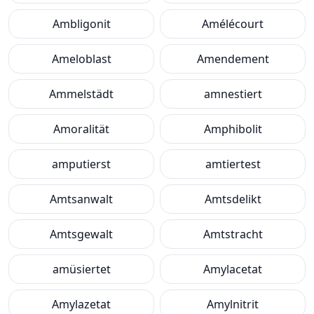
Ambligonit
Amélécourt
Ameloblast
Amendement
Ammelstädt
amnestiert
Amoralität
Amphibolit
amputierst
amtiertest
Amtsanwalt
Amtsdelikt
Amtsgewalt
Amtstracht
amüsiertet
Amylacetat
Amylazetat
Amylnitrit