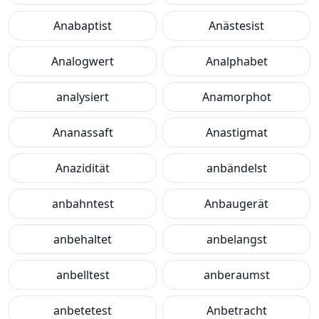
Anabaptist
Anästesist
Analogwert
Analphabet
analysiert
Anamorphot
Ananassaft
Anastigmat
Anazidität
anbändelst
anbahntest
Anbaugerät
anbehaltet
anbelangst
anbelltest
anberaumst
anbetetest
Anbetracht