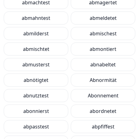
abmachtest
abmagertet
abmahntest
abmeldetet
abmilderst
abmischest
abmischtet
abmontiert
abmusterst
abnabeltet
abnötigtet
Abnormität
abnutztest
Abonnement
abonnierst
abordnetet
abpasstest
abpfiffest