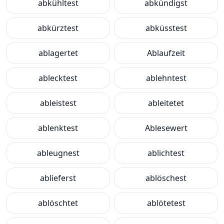
abkühltest
abkündigst
abkürztest
abküsstest
ablagertet
Ablaufzeit
ablecktest
ablehntest
ableistest
ableitetet
ablenktest
Ablesewert
ableugnest
ablichtest
ablieferst
ablöschest
ablöschtet
ablötetest