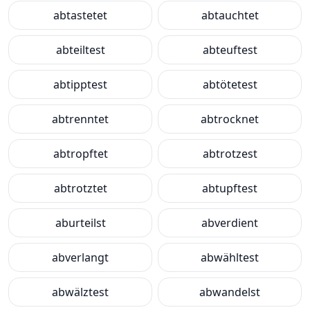
abtastetet
abtauchtet
abteiltest
abteuftest
abtipptest
abtötetest
abtrenntet
abtrocknet
abtropftet
abtrotzest
abtrotztet
abtupftest
aburteilst
abverdient
abverlangt
abwähltest
abwälztest
abwandelst