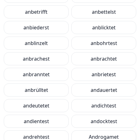
anbetrifft
anbettelst
anbiederst
anblicktet
anblinzelt
anbohrtest
anbrachest
anbrachtet
anbranntet
anbrietest
anbrülltet
andauertet
andeutetet
andichtest
andientest
andocktest
andrehtest
Androgamet