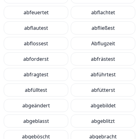
abfeuertet
abflachtet
abflautest
abfließest
abflossest
Abflugzeit
abforderst
abfrästest
abfragtest
abführtest
abfülltest
abfütterst
abgeändert
abgebildet
abgeblasst
abgeblitzt
abgeböscht
abgebracht