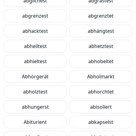
abglichest
abgrastest
abgrenzest
abgrenztet
abhacktest
abhängtest
abheiltest
abhetztest
abhieltest
abhobeltet
Abhörgerät
Abholmarkt
abholztest
abhorchtet
abhungerst
abisoliert
Abiturient
abkapselst