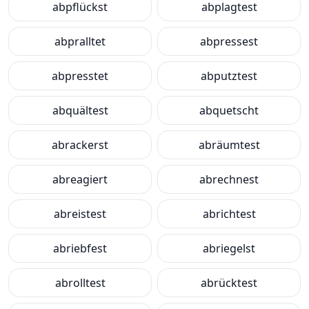
abpflückst
abplagtest
abpralltet
abpressest
abpresstet
abputztest
abquältest
abquetscht
abrackerst
abräumtest
abreagiert
abrechnest
abreistest
abrichtest
abriebfest
abriegelst
abrolltest
abrücktest