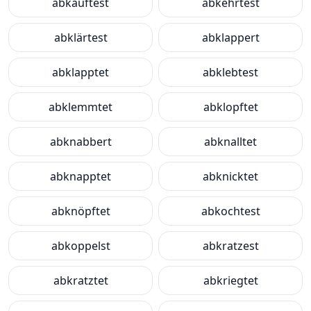
abkauftest
abkehrtest
abklärtest
abklappert
abklapptet
abklebtest
abklemmtet
abklopftet
abknabbert
abknalltet
abknapptet
abknicktet
abknöpftet
abkochtest
abkoppelst
abkratzest
abkratztet
abkriegtet