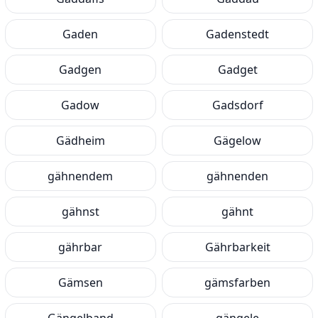
Gaden
Gadenstedt
Gadgen
Gadget
Gadow
Gadsdorf
Gädheim
Gägelow
gähnendem
gähnenden
gähnst
gähnt
gährbar
Gährbarkeit
Gämsen
gämsfarben