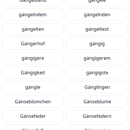
Gängelband
gängele
gängelndem
gängelnden
gängelten
gängeltest
Gängerhof
gängig
gängigere
gängigerem
Gängigkeit
gängigste
gängle
Gänglingen
Gänseblümchen
Gänseblume
Gänsefeder
Gänsefedern