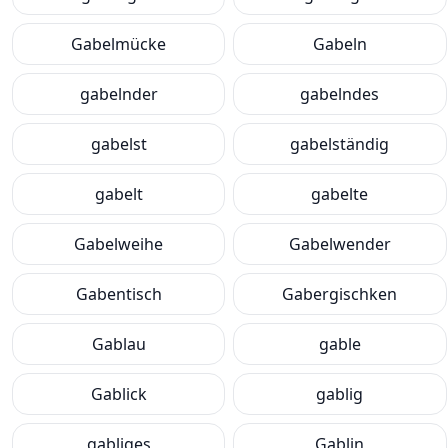
Gabelmücke
Gabeln
gabelnder
gabelndes
gabelst
gabelständig
gabelt
gabelte
Gabelweihe
Gabelwender
Gabentisch
Gabergischken
Gablau
gable
Gablick
gablig
gabliges
Gablin