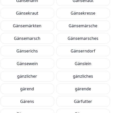
Gänsehahn
Gänsehaut
Gänsekraut
Gänsekresse
Gänsemärkten
Gänsemärsche
Gänsemarsch
Gänsemarsches
Gänserichs
Gänserndorf
Gänsewein
Gänslein
gänzlicher
gänzliches
gärend
gärende
Gärens
Gärfutter