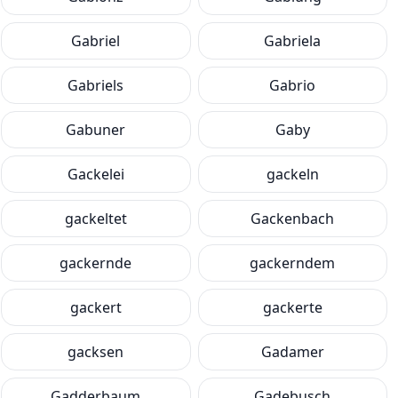
Gabriel
Gabriela
Gabriels
Gabrio
Gabuner
Gaby
Gackelei
gackeln
gackeltet
Gackenbach
gackernde
gackerndem
gackert
gackerte
gacksen
Gadamer
Gadderbaum
Gadebusch