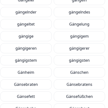
Gängelei
gängeln
gängelnder
gängelndes
gängeltet
Gängelung
gängige
gängigem
gängigeren
gängigerer
gängigstem
gängigsten
Gänheim
Gänschen
Gänsebraten
Gänsebratens
Gänsefett
Gänsefüßchen