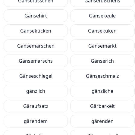
Gänsefüsschen
Gänsefüßchens
Gänsehirt
Gänsekeule
Gänsekücken
Gänseküken
Gänsemärschen
Gänsemarkt
Gänsemarschs
Gänserich
Gänseschlegel
Gänseschmalz
gänzlich
gänzliche
Gäraufsatz
Gärbarkeit
gärendem
gärenden