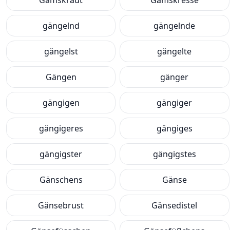
Gämskraut
Gämskresse
gängelnd
gängelnde
gängelst
gängelte
Gängen
gänger
gängigen
gängiger
gängigeres
gängiges
gängigster
gängigstes
Gänschens
Gänse
Gänsebrust
Gänsedistel