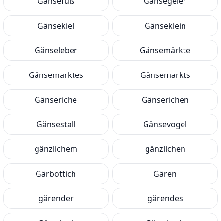
Gänsefuß
Gänsegeier
Gänsekiel
Gänseklein
Gänseleber
Gänsemärkte
Gänsemarktes
Gänsemarkts
Gänseriche
Gänserichen
Gänsestall
Gänsevogel
gänzlichem
gänzlichen
Gärbottich
Gären
gärender
gärendes