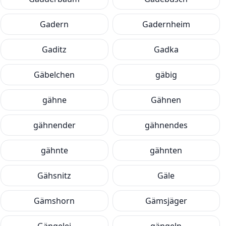
Gadern
Gadernheim
Gaditz
Gadka
Gäbelchen
gäbig
gähne
Gähnen
gähnender
gähnendes
gähnte
gähnten
Gähsnitz
Gäle
Gämshorn
Gämsjäger