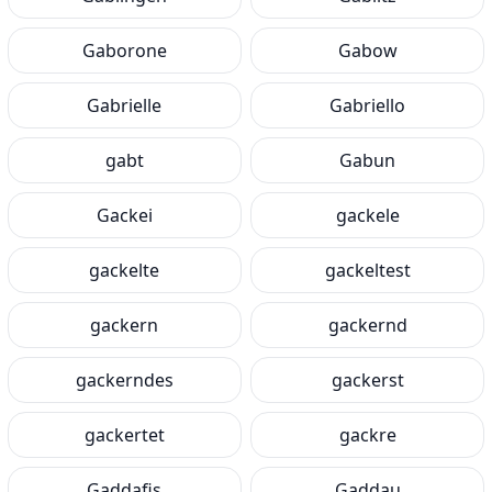
Gaborone
Gabow
Gabrielle
Gabriello
gabt
Gabun
Gackei
gackele
gackelte
gackeltest
gackern
gackernd
gackerndes
gackerst
gackertet
gackre
Gaddafis
Gaddau