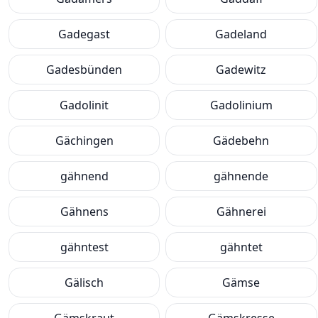
Gadegast
Gadeland
Gadesbünden
Gadewitz
Gadolinit
Gadolinium
Gächingen
Gädebehn
gähnend
gähnende
Gähnens
Gähnerei
gähntest
gähntet
Gälisch
Gämse