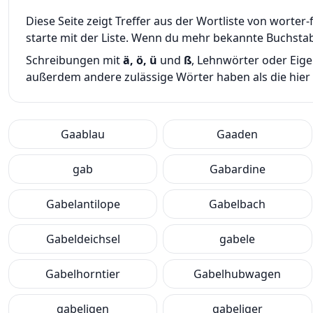
Diese Seite zeigt Treffer aus der Wortliste von wort
starte mit der Liste. Wenn du mehr bekannte Buchsta
Schreibungen mit
ä, ö, ü
und
ß
, Lehnwörter oder Eig
außerdem andere zulässige Wörter haben als die hier g
Gaablau
Gaaden
gab
Gabardine
Gabelantilope
Gabelbach
Gabeldeichsel
gabele
Gabelhorntier
Gabelhubwagen
gabeligen
gabeliger