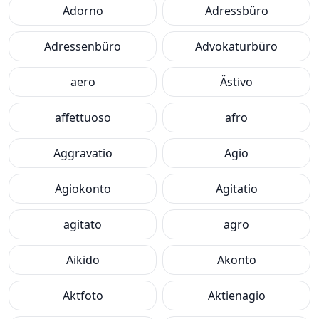
Adorno
Adressbüro
Adressenbüro
Advokaturbüro
aero
Ästivo
affettuoso
afro
Aggravatio
Agio
Agiokonto
Agitatio
agitato
agro
Aikido
Akonto
Aktfoto
Aktienagio