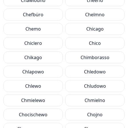
Chawlodno
cheerio
Chefbüro
Chelmno
Chemo
Chicago
Chiclero
Chico
Chikago
Chimborasso
Chlapowo
Chledowo
Chlewo
Chludowo
Chmielewo
Chmielno
Chocischewo
Chojno